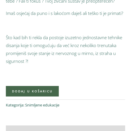
tebe ? Fali ti fokus ? Tvoj živčani sustav je preopterećen?
Imaš osjećaj da puno i s lakoćom daješ ali teško ti je primati?
Što kad bih ti rekla da postoje izuzetno jednostavne tehnike
disanja koje ti omogućuju da već kroz nekoliko trenutaka
promijeniš svoje stanje iz nervoznog u mirno, iz straha u
sigurnost ?!
DODAJ U KOŠARICU
Kategorija:
Snimljene edukacije
Opis