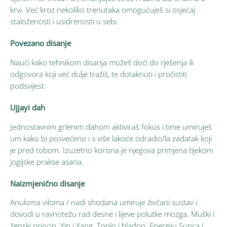
krvi. Već kroz nekoliko trenutaka omogućuješ si osjećaj
staloženosti i usidrenosti u sebi.
Povezano disanje
Nauči kako tehnikom disanja možeš doći do rješenja ili
odgovora koji već dulje tražiš, te dotaknuti i pročistiti
podsvijest.
Ujjayi dah
Jednostavnim grlenim dahom aktiviraš fokus i time umiruješ
um kako bi posvećeno i s više lakoće odradio/la zadatak koji
je pred tobom. Izuzetno korisna je njegova primjena tijekom
jogijske prakse asana.
Naizmjenično disanje
Anuloma viloma / nadi shodana umiruje živčani sustav i
dovodi u ravnotežu rad desne i lijeve polutke mozga. Muški i
ženski princip. Yin i Yang. Toplo i hladno. Energiju Sunca i