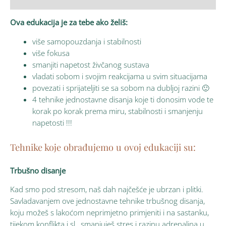
Ova edukacija je za tebe ako želiš:
više samopouzdanja i stabilnosti
više fokusa
smanjiti napetost živčanog sustava
vladati sobom i svojim reakcijama u svim situacijama
povezati i sprijateljiti se sa sobom na dubljoj razini 🙂
4 tehnike jednostavne disanja koje ti donosim vode te
korak po korak prema miru, stabilnosti i smanjenju
napetosti !!!
Tehnike koje obrađujemo u ovoj edukaciji su:
Trbušno disanje
Kad smo pod stresom, naš dah najčešće je ubrzan i plitki.
Savladavanjem ove jednostavne tehnike trbušnog disanja,
koju možeš s lakoćom neprimjetno primjeniti i na sastanku,
tijekom konflikta i sl., smanjuješ stres i razinu adrenalina u