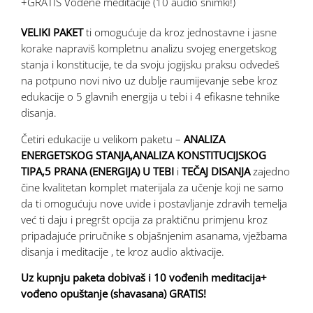
+GRATIS Vođene meditacije (10 audio snimki!)
VELIKI PAKET
ti omogućuje da kroz jednostavne i jasne
korake napraviš kompletnu analizu svojeg energetskog
stanja i konstitucije, te da svoju jogijsku praksu odvedeš
na potpuno novi nivo uz dublje raumijevanje sebe kroz
edukacije o 5 glavnih energija u tebi i 4 efikasne tehnike
disanja.
Četiri edukacije u velikom paketu –
ANALIZA
ENERGETSKOG STANJA,ANALIZA KONSTITUCIJSKOG
TIPA,5 PRANA (ENERGIJA) U TEBI
i
TEČAJ DISANJA
zajedno
čine kvalitetan komplet materijala za učenje koji ne samo
da ti omogućuju nove uvide i postavljanje zdravih temelja
već ti daju i pregršt opcija za praktičnu primjenu kroz
pripadajuće priručnike s objašnjenim asanama, vježbama
disanja i meditacije , te kroz audio aktivacije.
Uz kupnju paketa dobivaš i 10 vođenih meditacija+
vođeno opuštanje (shavasana) GRATIS!