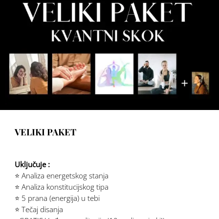
VELIKI PAKET
Uključuje :
⭐️ Analiza energetskog stanja
⭐️ Analiza konstitucijskog tipa
⭐️ 5 prana (energija) u tebi
⭐️ Tečaj disanja