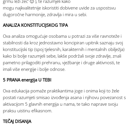
grmu leži zec’ 🙂 ), te razumjeli kako
mogu najkvalitetnije iskoristiti dobivene uvide za uspostsvu
dugoročne harmonije, zdravlja i mira u sebi.
ANALIZA KONSTITUCIJSKOG TIPA
Ova analiza omogućuje osobama u potrazi za više ravnoteže i
stabilnosti da kroz jednostavno koncipiran upitnik saznaju svoj
konstitucijski tip (spoj tjelesnih, karakternih i mentalnih obilježja)
kako bi bolje razumjeli sebe, lakše podržali svoje zdravlje, znali
pametno prilagoditi prehranu, vježbanje i druge aktivnosti, te
imali više energije i bolje odnose.
5 PRANA energija U TEBI
Ova edukacija pomaže praktikantima joge i onima koji to žele
postati razumjeti smisao izvođenja asana i njihovu povezanost s
aktivacijom 5 glavnih energija u nama, te tako naprave svoju
praksu uistinu efikasnom.
TEČAJ DISANJA