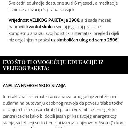
Sve četiri edukacije dostupne su ti 6 mjeseci , a meditacije
i snimke aktivacija 5 prana zauvijek.
Vrijednost
VELIKOG PAKETA je 390€
, a ti sada možeš
napraviti
kvantni skok
u svojoj jogijskoj praksi uz
kompletnu analizu, svoj holistički sistematski pregled i cijeli
niz objašnjenih praksi
uz simboličan ulog od samo 250€!
EVO ŠTO TI OMOGUĆUJU EDUKACIJE IZ
VELIKOG PAKETA:
ANALIZA ENERGETSKOG STANJA
Interaktivna i sistematizirana analiza omogućuje znatiželjnim
dušama na putovanju osobnog razvoja da povežu ‘slabe točke’
u svojem tijelu s osam kratkih pitanja vezanih uz energetske
centre (čakre) kako bi dobili jasan prikaz svojeg energetskog
stanja, vidjeli koji su to temeljni izazovi u njihovom životu (‘u kom