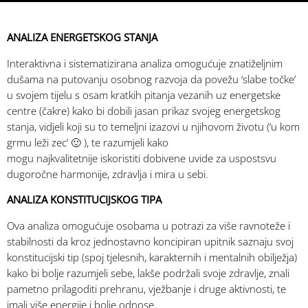
ANALIZA ENERGETSKOG STANJA
Interaktivna i sistematizirana analiza omogućuje znatiželjnim
dušama na putovanju osobnog razvoja da povežu ‘slabe točke’
u svojem tijelu s osam kratkih pitanja vezanih uz energetske
centre (čakre) kako bi dobili jasan prikaz svojeg energetskog
stanja, vidjeli koji su to temeljni izazovi u njihovom životu (‘u kom
grmu leži zec’
🙂
), te razumjeli kako
mogu najkvalitetnije iskoristiti dobivene uvide za uspostsvu
dugoročne harmonije, zdravlja i mira u sebi.
ANALIZA KONSTITUCIJSKOG TIPA
Ova analiza omogućuje osobama u potrazi za više ravnoteže i
stabilnosti da kroz jednostavno koncipiran upitnik saznaju svoj
konstitucijski tip (spoj tjelesnih, karakternih i mentalnih obilježja)
kako bi bolje razumjeli sebe, lakše podržali svoje zdravlje, znali
pametno prilagoditi prehranu, vježbanje i druge aktivnosti, te
imali više energije i bolje odnose.