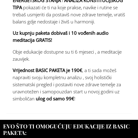
ENERGETSKOG STANJA
i
ANALIZA KONSTITUCIJSKOG
TIPA
pokazati će ti na koje prakse, navike i rutine se
trebaš usmjeriti da postaviš nove zdrave temelje, vratiš
balans gdje nedostaje i živiš u harmoniji.
Uz kupnju paketa dobivaš i 10 vođenih audio
meditacija GRATIS!
Obje edukacije dostupne su ti 6 mjeseci , a meditacije
zauvijek.
V
rijednost
BASIC PAKETA
je 190€
, a ti sada možeš
napraviti svoju kompletnu analizu , svoj holistički
sistematski pregled i postaviti nove zdrave temelje za
uravnotežen i samopouzdan start u novoj godini uz
simboličan
ulog od samo 99€
!
EVO ŠTO TI OMOGUĆUJU EDUKACIJE IZ BASIC
PAKETA: