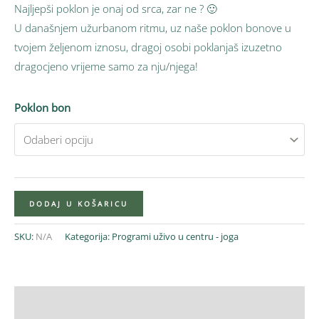
Najljepši poklon je onaj od srca, zar ne ? 🙂
U današnjem užurbanom ritmu, uz naše poklon bonove u
tvojem željenom iznosu, dragoj osobi poklanjaš izuzetno
dragocjeno vrijeme samo za nju/njega!
Poklon bon
DODAJ U KOŠARICU
SKU:
N/A
Kategorija:
Programi uživo u centru - joga
Opis